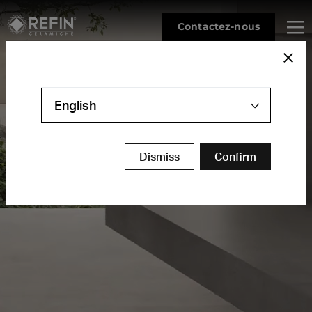
Contactez-nous
English
L
A
R
G
E
S
L
A
B
S
Dismiss
Confirm
G
R
E
A
T
S
O
L
U
T
I
O
N
S
F
O
R
S
U
R
F
A
C
E
S