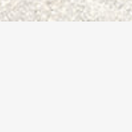
Plongez dans l'univers d'
Osmos
Allez à la page de collection
Téléchargez le catalogue
Contactez-nous