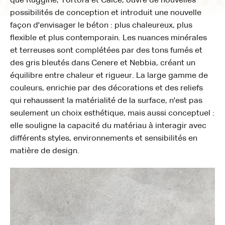
que Ruggine, Tortora et Calce, ouvre de nouvelles
possibilités de conception et introduit une nouvelle
façon d'envisager le béton : plus chaleureux, plus
flexible et plus contemporain. Les nuances minérales
et terreuses sont complétées par des tons fumés et
des gris bleutés dans Cenere et Nebbia, créant un
équilibre entre chaleur et rigueur. La large gamme de
couleurs, enrichie par des décorations et des reliefs
qui rehaussent la matérialité de la surface, n'est pas
seulement un choix esthétique, mais aussi conceptuel :
elle souligne la capacité du matériau à interagir avec
différents styles, environnements et sensibilités en
matière de design.
Reliefs
120x120
60x120
80x80
60x60
30x60
60x120
Matt
Matt
Matt
Matt
Matt