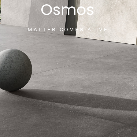
O
s
m
o
s
M
A
T
T
E
R
C
O
M
E
S
A
L
I
V
E