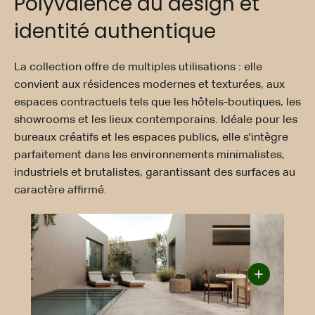
Polyvalence du design et
identité authentique
La collection offre de multiples utilisations : elle
convient aux résidences modernes et texturées, aux
espaces contractuels tels que les hôtels-boutiques, les
showrooms et les lieux contemporains. Idéale pour les
bureaux créatifs et les espaces publics, elle s'intègre
parfaitement dans les environnements minimalistes,
industriels et brutalistes, garantissant des surfaces au
caractère affirmé.
60x120
80x80
Matt
OUT 2.0