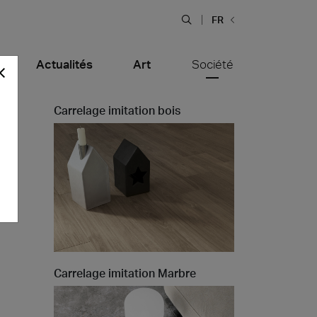
FR
Actualités
Art
Société
Carrelage imitation bois
Bars et Restaurants
tiera Garden
Bolero Restaurant
Bois
Carrelage imitation Marbre
alfitana
Naklo