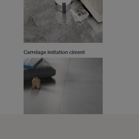
t at Work – Prague 2026
vrir nos collections à Architect at Work à Prague, en
tchèque. Rendez-nous visite au stand 49 les 17 et 18
Carrelage imitation ciment
 at Work –
s 2026