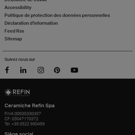
Accessibility
Politique de protection des données personnelles
Déclaration d’information
Feed Rss
Sitemap
Suivez nous sur
Ceramiche Refin Spa
P.IVA
00935330357
CF:
03047170372
Tel.
+39 0522 990499
Siège social