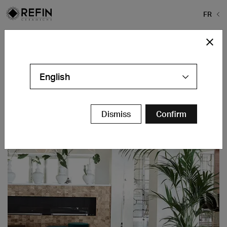
FR
Home
>
Projects
>
Eagles Villas
Eagles Villas
English
Ouranoupolis - GR
Contacts
Dismiss
Confirm