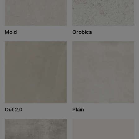
Mold
Orobica
Out 2.0
Plain