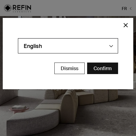
FR
English
Dismiss
Confirm
Orobica
Carrelage effet pierre Iseo