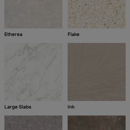
Etherea
Flake
Large Slabs
Ink