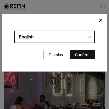
FR
Home
>
Projects
>
Gino’s
Gino’s
English
Milano - IT
Contacts
Dismiss
Confirm