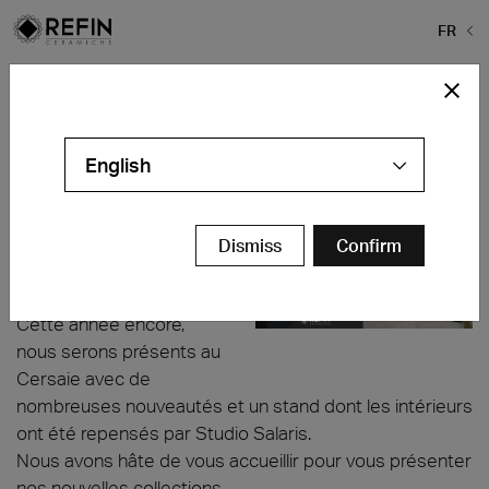
FR
Home
>
Actualités
>
Cersaie 2026
Cersaie 2026
English
Bologna Fiere
Bologne – Italie
21–25/09
Dismiss
Confirm
Hall 30 – Stand C28 D27
Cette année encore,
nous serons présents au
Cersaie avec de
nombreuses nouveautés et un stand dont les intérieurs
ont été repensés par Studio Salaris.
Nous avons hâte de vous accueillir pour vous présenter
nos nouvelles collections.