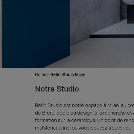
Cersa
Nous se
céramiq
distinc
attendo
Uncon
Archit
Lyon 
Home
>
Refin Studio Milan
Notre Studio
Refin Studio est notre espace à Milan, au c
de Brera, dédié au design, à la recherche et 
formation sur la céramique. Un point de ren
multifonctionnel où vous pouvez trouver du