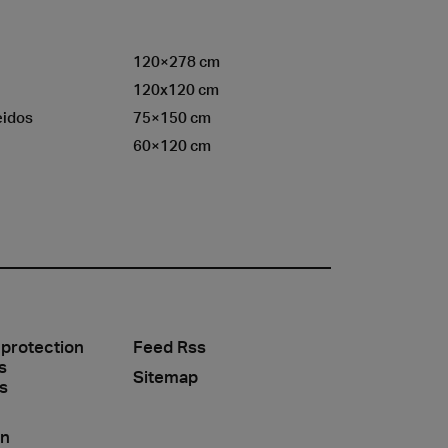
120×278 cm
120x120 cm
eidos
75×150 cm
60×120 cm
 protection
Feed Rss
s
Sitemap
s
on