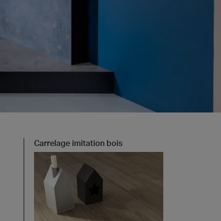
t at Work – Prague 2026
vrir nos collections à Architect at Work à Prague, en
tchèque. Rendez-nous visite au stand 49 les 17 et 18
 at Work –
s 2026
Carrelage imitation bois