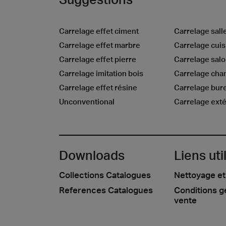
Carrelage effet ciment
Carrelage sall
Carrelage effet marbre
Carrelage cuis
Carrelage effet pierre
Carrelage sal
Carrelage imitation bois
Carrelage ch
Carrelage effet résine
Carrelage bur
Unconventional
Carrelage exté
Downloads
Liens uti
Collections Catalogues
Nettoyage et
References Catalogues
Conditions g
vente