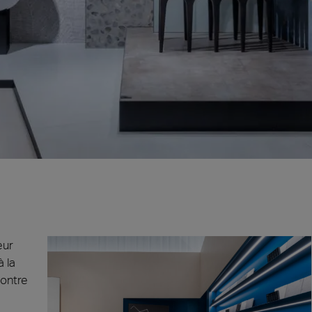
ie 2026
Architec
rons présents au Cersaie 2026 avec des solutions
Venez décou
ues innovantes et des propositions de design
République 
tives pour le monde de l’architecture. Nous vous
juin.
ns sur notre stand !
ventional
Iconic Design
ect at Work –
Architect at Work –
Architect
2026
Varsovie 2026
Bruxelle
œur
à la
contre