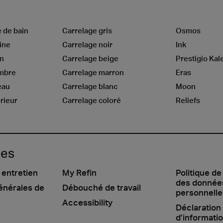
e de bain
Carrelage gris
Osmos
ine
Carrelage noir
Ink
on
Carrelage beige
Prestigio Kal
ambre
Carrelage marron
Eras
eau
Carrelage blanc
Moon
rieur
Carrelage coloré
Reliefs
les
 entretien
My Refin
Politique de
des donnée
énérales de
Débouché de travail
personnelle
Accessibility
Déclaration
d’informati