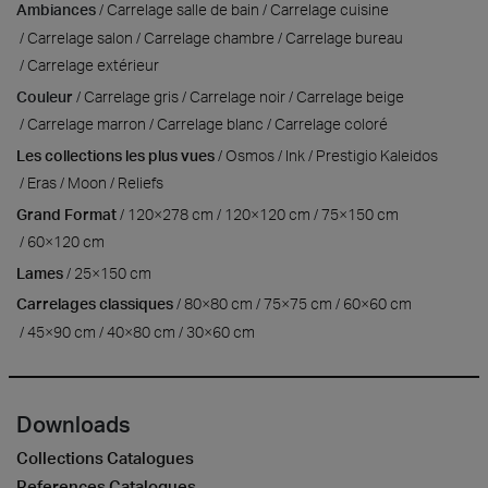
Ambiances
Carrelage salle de bain
Carrelage cuisine
Carrelage salon
Carrelage chambre
Carrelage bureau
Carrelage extérieur
Couleur
Carrelage gris
Carrelage noir
Carrelage beige
Carrelage marron
Carrelage blanc
Carrelage coloré
Les collections les plus vues
Osmos
Ink
Prestigio Kaleidos
Eras
Moon
Reliefs
Grand Format
120×278 cm
120×120 cm
75×150 cm
60×120 cm
Lames
25×150 cm
Carrelages classiques
80×80 cm
75×75 cm
60×60 cm
45×90 cm
40×80 cm
30×60 cm
Downloads
Collections Catalogues
References Catalogues