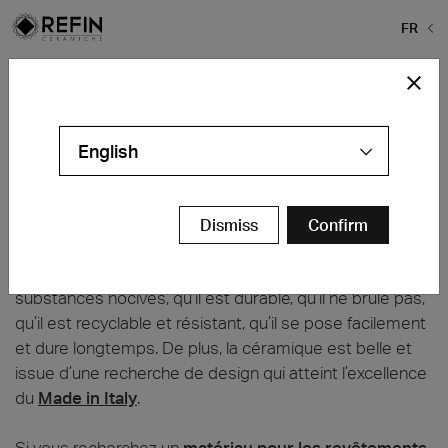
FR
Home
>
Lire la FAQ
>
Pourquoi choisir la céramique ?
Pourquoi choisir la céramique pour
revêtir vos surfaces ?
English
Pourquoi choisir la céramique ?
Parce que c’est un matériau entièrement naturel, sûr
Dismiss
Confirm
et
idéal pour une pose dans tous les espaces et sur
toutes les surfaces
, parce qu’il ne libère pas de
substances nocives, qu’il est durable, qu’il ne brûle pas,
qu’il est recyclable et résistant, qu’il se pose facilement
et dure longtemps. De plus, la céramique est belle et
issue d’une recherche de design qui atteint l’excellence
du
Made in Italy
.
Si vous recherchez un
matériau pour les revêtements