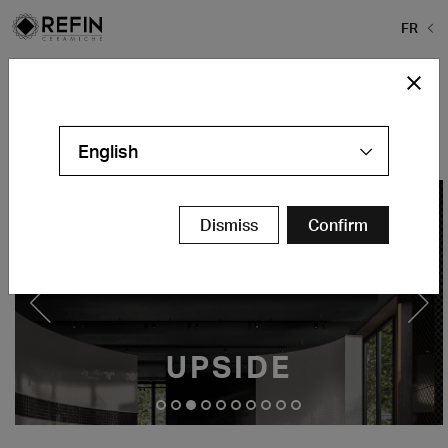
FR
Home
>
Espaces Retail et Hospitality
Commerce & Hôtellerie
English
Dismiss
Confirm
UPSIDE