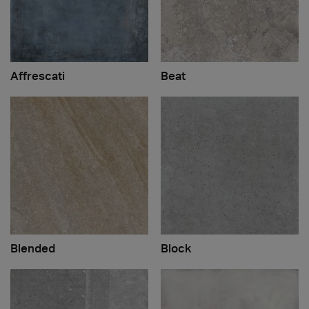
Affrescati
Beat
Blended
Block