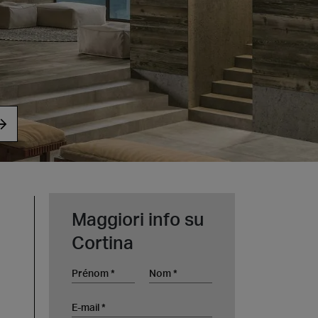
t at Work – Prague 2026
vrir nos collections à Architect at Work à Prague, en
tchèque. Rendez-nous visite au stand 49 les 17 et 18
 at Work –
s 2026
Maggiori info su
Cortina
Prénom
Nom
E-mail