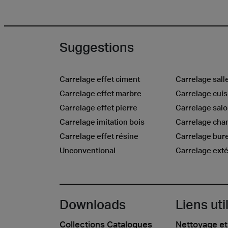
Suggestions
Carrelage effet ciment
Carrelage sall
Carrelage effet marbre
Carrelage cuis
Carrelage effet pierre
Carrelage sal
Carrelage imitation bois
Carrelage ch
Carrelage effet résine
Carrelage bur
Unconventional
Carrelage exté
Downloads
Liens uti
Collections Catalogues
Nettoyage et