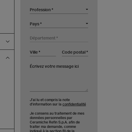
Profession
Profession *
Société
Pays
Pays *
Département
Ville
Code postal
Écrivez votre message ici
J’ai lu et compris la note
d’information sur la
confidentialité
Je consens au traitement de mes
données personnelles par
Ceramiche Refin S.p.A. afin de
traiter ma demande, comme
indiqué à la section B) de la