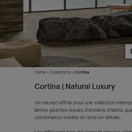
Cersa
Nous se
céramiq
distinc
attendo
Uncon
Archit
Lyon 
Home
>
Collections
>
Cortina
Cortina | Natural Luxury
Un naturel raffiné pour une collection intem
lames géantes issues d’anciens chalets, qu
combinaison inédite et riche en détails.
Les différents bois deviennent ainsi les él