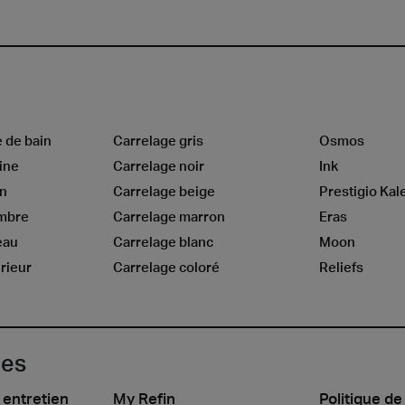
e de bain
Carrelage gris
Osmos
ine
Carrelage noir
Ink
on
Carrelage beige
Prestigio Kal
ambre
Carrelage marron
Eras
eau
Carrelage blanc
Moon
rieur
Carrelage coloré
Reliefs
les
 entretien
My Refin
Politique de