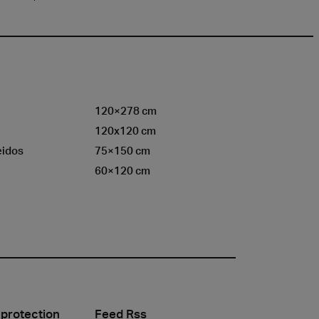
120×278 cm
120x120 cm
eidos
75×150 cm
60×120 cm
 protection
Feed Rss