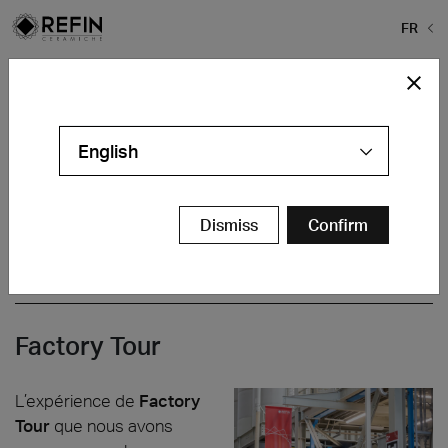
FR
Home
>
Société
>
Factory Tour
Factory Tour et Lab Exhibition
À travers le
Factory Tour
et la visite du nouvel espace
English
Lab Exhibition
, nous accompagnons les visiteurs dans
un parcours innovant, digital et expérientiel, qui leur
permet de s’immerger dans notre usine et notre
Dismiss
Confirm
laboratoire et de vivre pleinement la Refin Experience.
Factory Tour
L’expérience de
Factory
Tour
que nous avons