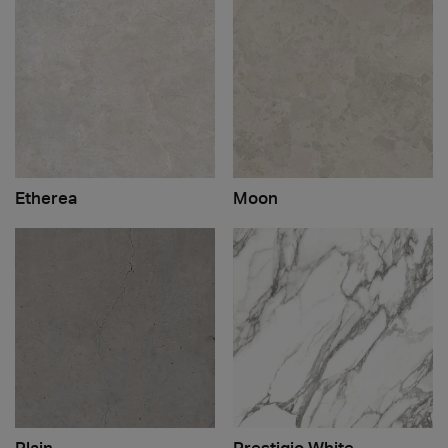
Etherea
Moon
Plain
Prestigio White