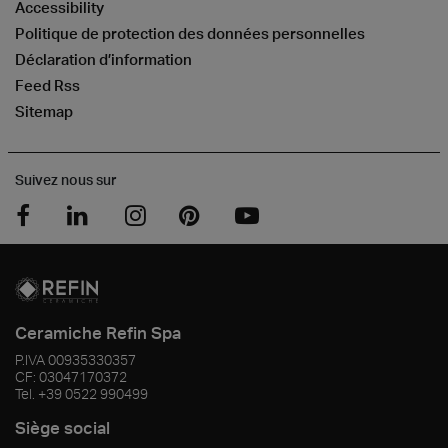
Accessibility
Politique de protection des données personnelles
Déclaration d’information
Feed Rss
Sitemap
Suivez nous sur
Ceramiche Refin Spa
P.IVA
00935330357
CF:
03047170372
Tel.
+39 0522 990499
Siège social