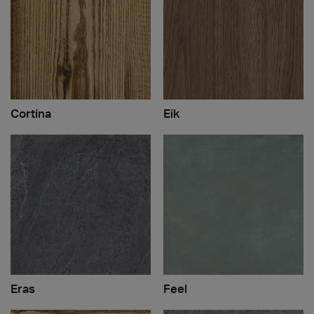
Cortina
Eik
Eras
Feel