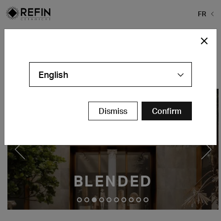
FR
Home
>
Carrelage extérieur
Carrelage Extérieur
English
Dismiss
Confirm
BLENDED