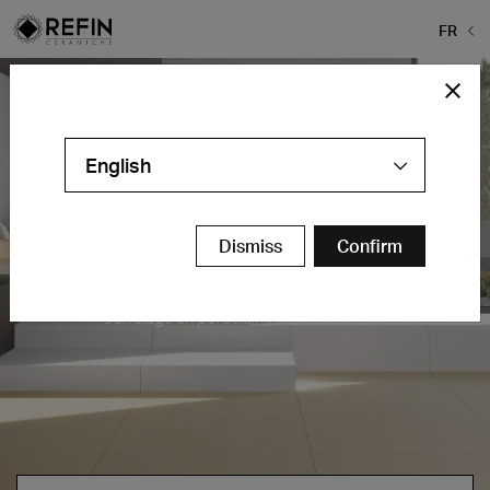
FR
English
Dismiss
Confirm
Play
Carrelage en porcelaine de couleur unie