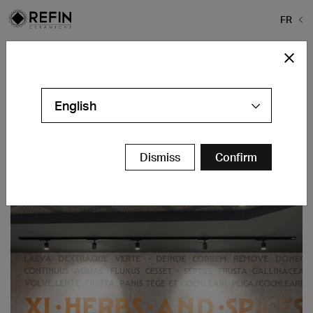
FR
Home
>
KFC Roma Tritone
KFC Roma Tritone
English
Roma Tritone - Italy
Contacts
Dismiss
Confirm