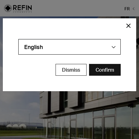
FR
English
Dismiss
Confirm