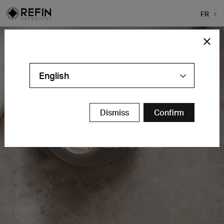
FR
English
Dismiss
Confirm
Moon
Carrelage imitation Pierre irisée