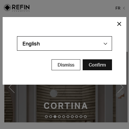
FR
Home
>
Carrelage imitation bois
Carrelage imitation bois
English
Dismiss
Confirm
CORTINA