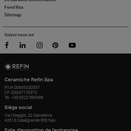
Feed Rss
Sitemap
Suivez nous sur
Ceramiche Refin Spa
P.IVA
00935330357
CF:
03047170372
Tel.
+39 0522 990499
Siège social
Via I Maggio, 22 Salvaterra
42013
Casalgrande
(RE)
Italy
Salle d'exposition de l'entreprise