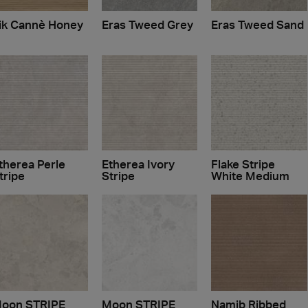
ik Cannè Honey
Eras Tweed Grey
Eras Tweed Sand
therea Perle
Etherea Ivory
Flake Stripe
tripe
Stripe
White Medium
oon STRIPE
Moon STRIPE
Namib Ribbed