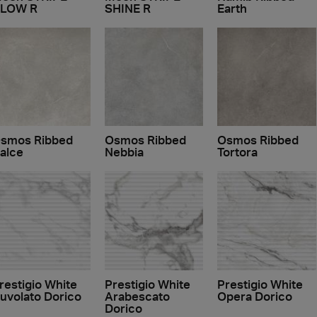
LOW R
SHINE R
Earth
smos Ribbed
Osmos Ribbed
Osmos Ribbed
alce
Nebbia
Tortora
restigio White
Prestigio White
Prestigio White
uvolato Dorico
Arabescato
Opera Dorico
Dorico