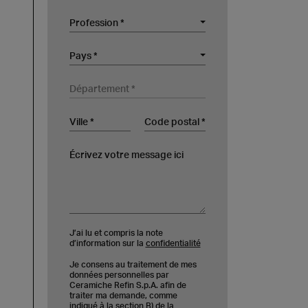
Profession
Profession *
Société
Pays
Pays *
Département
Ville
Code postal
Écrivez votre message ici
J’ai lu et compris la note
d’information sur la
confidentialité
Je consens au traitement de mes
données personnelles par
Ceramiche Refin S.p.A. afin de
traiter ma demande, comme
indiqué à la section B) de la