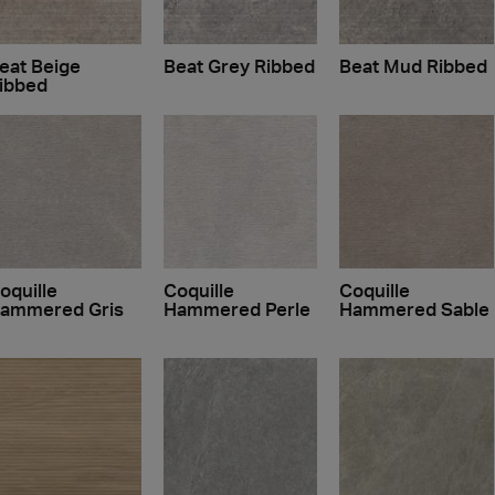
eat Beige
Beat Grey Ribbed
Beat Mud Ribbed
ibbed
oquille
Coquille
Coquille
ammered Gris
Hammered Perle
Hammered Sable