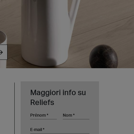
t at Work – Prague 2026
vrir nos collections à Architect at Work à Prague, en
tchèque. Rendez-nous visite au stand 49 les 17 et 18
 at Work –
s 2026
Maggiori info su
Reliefs
Prénom
Nom
E-mail