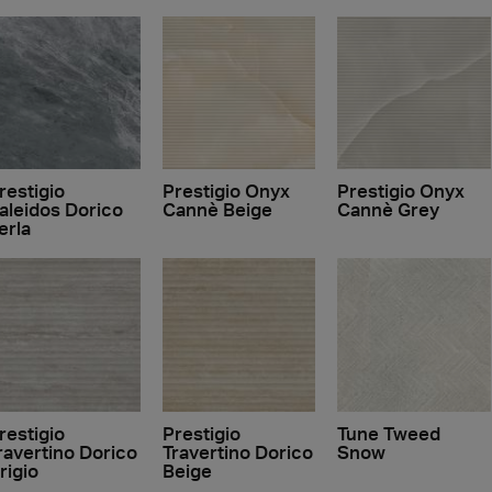
restigio
Prestigio Onyx
Prestigio Onyx
aleidos Dorico
Cannè Beige
Cannè Grey
erla
restigio
Prestigio
Tune Tweed
ravertino Dorico
Travertino Dorico
Snow
rigio
Beige