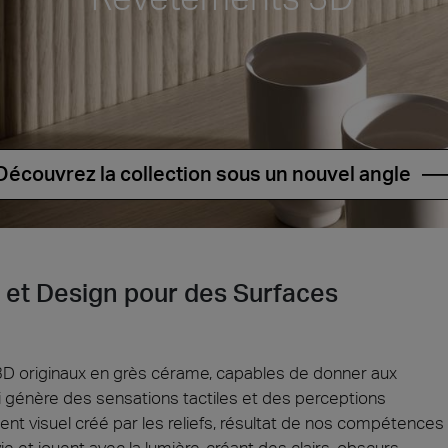
ie 2026
Architec
rons présents au Cersaie 2026 avec des solutions
Venez décou
ues innovantes et des propositions de design
République 
tives pour le monde de l’architecture. Nous vous
juin.
ns sur notre stand !
ventional
Iconic Design
Découvrez la collection sous un nouvel angle
ect at Work –
Architect at Work –
Architect
2026
Varsovie 2026
Bruxelle
n et Design pour des Surfaces
 3D originaux en grès cérame, capables de donner aux
ui génère des sensations tactiles et des perceptions
t visuel créé par les reliefs, résultat de nos compétences
e et jouent avec la lumière, créant des clairs-obscurs