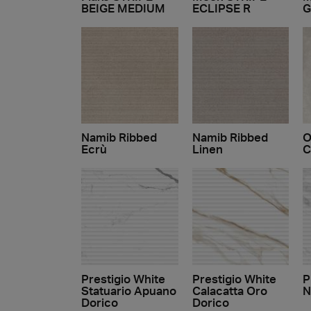
BEIGE MEDIUM
ECLIPSE R
G
Namib Ribbed
Namib Ribbed
O
Ecrù
Linen
C
Prestigio White
Prestigio White
P
Statuario Apuano
Calacatta Oro
N
Dorico
Dorico