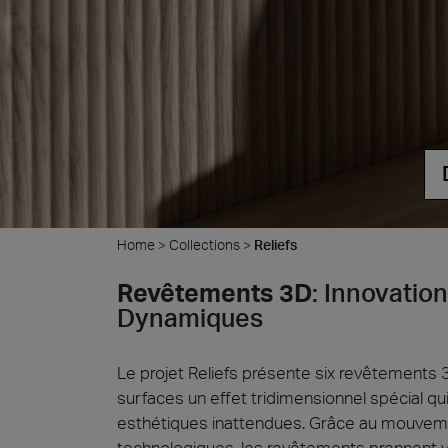
Cersa
Nous se
céramiq
distinc
attendo
Uncon
Archit
Lyon 
Home
>
Collections
>
Reliefs
Revêtements 3D
: Innovatio
Dynamiques
Le projet Reliefs présente six revêtements
surfaces un effet tridimensionnel spécial q
esthétiques inattendues. Grâce au mouvemen
technologiques, les revêtements prennent vi