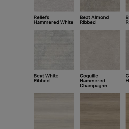
Reliefs
Beat Almond
B
Hammered White
Ribbed
R
Beat White
Coquille
C
Ribbed
Hammered
H
Champagne