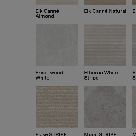
Eik Cannè
Eik Cannè Natural
E
Almond
Eras Tweed
Etherea White
E
White
Stripe
S
Flake STRIPE
Moon STRIPE
M