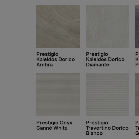
Prestigio
Prestigio
P
Kaleidos Dorico
Kaleidos Dorico
K
Ambra
Diamante
P
Prestigio Onyx
Prestigio
P
Cannè White
Travertino Dorico
T
Bianco
G