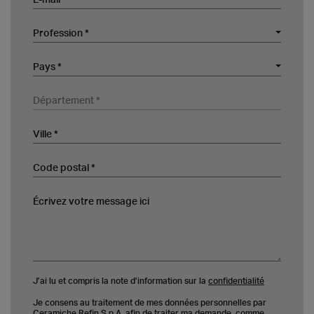
Profession
Profession *
Société
Pays
Pays *
Département
Ville
Code postal
Écrivez votre message ici
J’ai lu et compris la note d’information sur la
confidentialité
Je consens au traitement de mes données personnelles par
Ceramiche Refin S.p.A. afin de traiter ma demande, comme