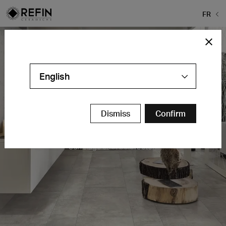
FR
English
Dismiss
Confirm
Plant
Carrelage effet bois-béton