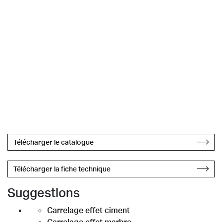
GHENOS MILANO
+39 02 49595815
info@ghenos.net
Merci,
l’équipe Refin
Chiudi
Télécharger le catalogue
Télécharger la fiche technique
Suggestions
Carrelage effet ciment