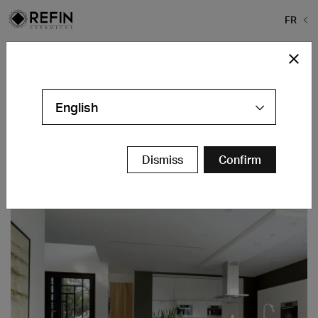
FR
Home
>
Projects
>
335 Mansfield
335 Mansfield
English
Los Angeles - US
Contacts
Dismiss
Confirm