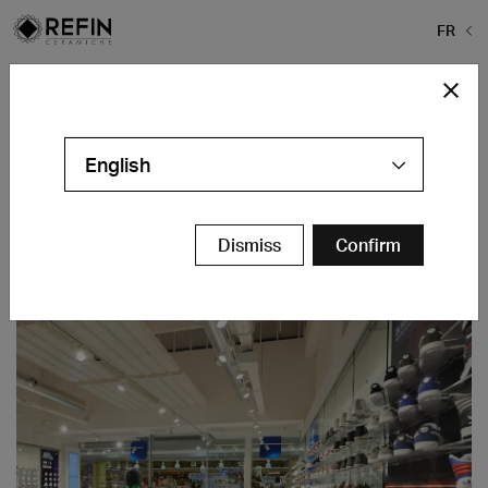
FR
Home
>
Projects
>
Athletes World
Athletes World
English
Verona - IT
Contacts
Dismiss
Confirm