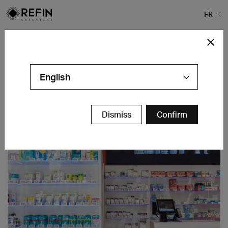
FR
Home
>
Projects
>
Farmacia Manfrini
Farmacia Manfrini
English
Buttapietra (VR) - IT
Contacts
Dismiss
Confirm