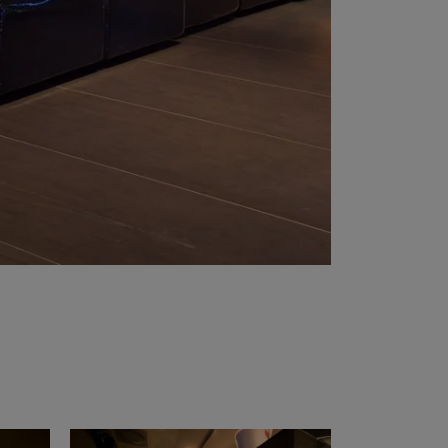
t at Work – Prague 2026
vrir nos collections à Architect at Work à Prague, en
tchèque. Rendez-nous visite au stand 49 les 17 et 18
 at Work –
s 2026