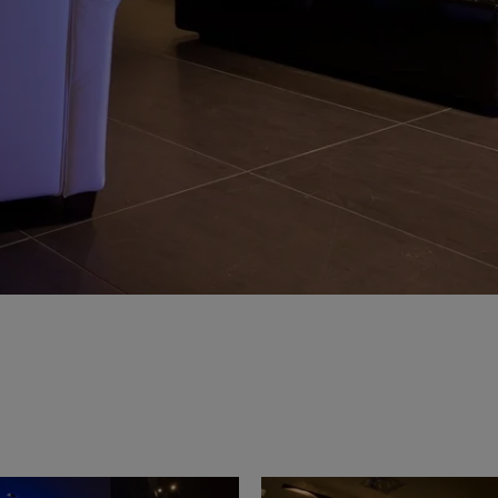
ie 2026
Architec
rons présents au Cersaie 2026 avec des solutions
Venez décou
ues innovantes et des propositions de design
République 
tives pour le monde de l’architecture. Nous vous
juin.
ns sur notre stand !
ventional
Iconic Design
ect at Work –
Architect at Work –
Architect
2026
Varsovie 2026
Bruxelle