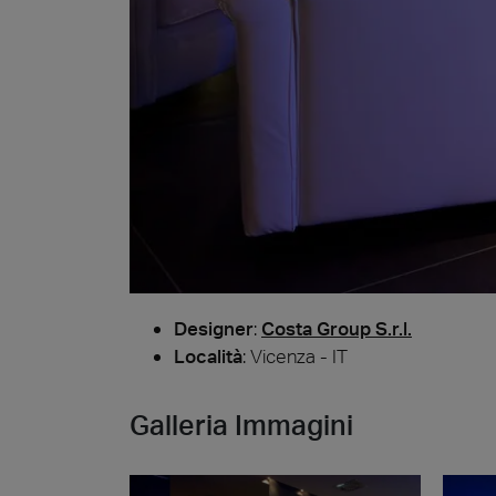
Cersa
Nous se
céramiq
distinc
attendo
Uncon
Archit
Lyon 
Designer
:
Costa Group S.r.l.
Località
: Vicenza - IT
Galleria Immagini