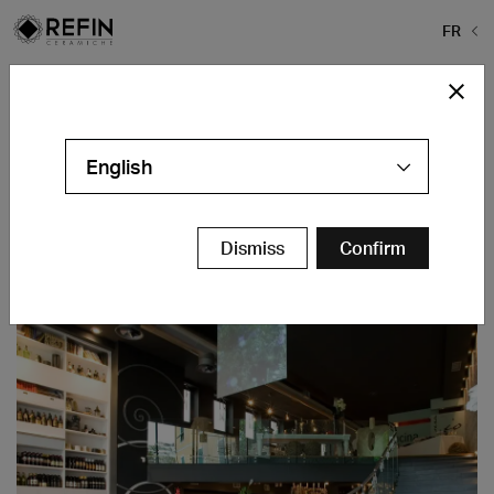
FR
Home
>
Projects
>
Il Guscio
Il Guscio
English
Genova - IT
Contacts
Dismiss
Confirm