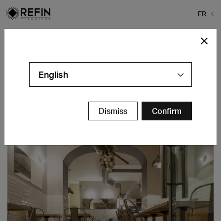
FR
Home
>
Projects
>
Persé
Persé
English
Milano - IT
Contacts
Dismiss
Confirm