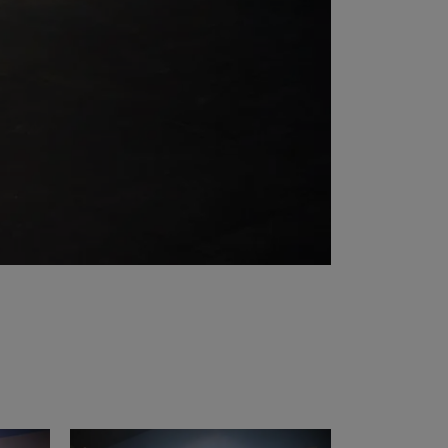
t at Work – Prague 2026
vrir nos collections à Architect at Work à Prague, en
tchèque. Rendez-nous visite au stand 49 les 17 et 18
 at Work –
s 2026