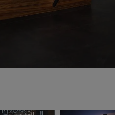
ie 2026
Architec
rons présents au Cersaie 2026 avec des solutions
Venez décou
ues innovantes et des propositions de design
République 
tives pour le monde de l’architecture. Nous vous
juin.
ns sur notre stand !
ventional
Iconic Design
ect at Work –
Architect at Work –
Architect
2026
Varsovie 2026
Bruxelle