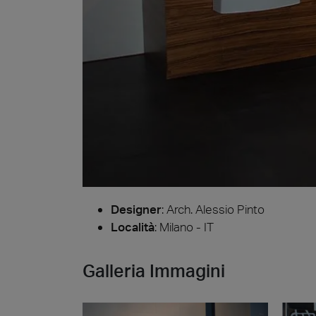
Cersa
Nous se
céramiq
distinc
attendo
Uncon
Archit
Lyon 
Designer
:
Arch. Alessio Pinto
Località
: Milano - IT
Galleria Immagini