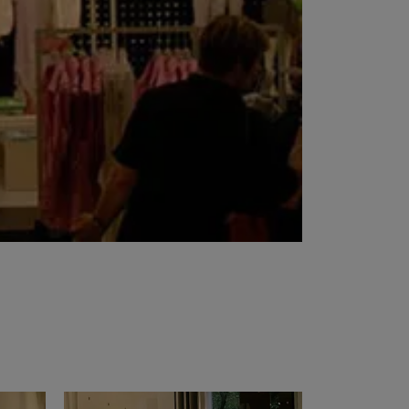
t at Work – Prague 2026
vrir nos collections à Architect at Work à Prague, en
tchèque. Rendez-nous visite au stand 49 les 17 et 18
 at Work –
s 2026