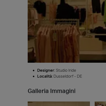
Cersa
Nous se
céramiq
distinc
attendo
Uncon
Archit
Lyon 
Designer
:
Studio Iride
Località
: Dusseldorf - DE
Galleria Immagini