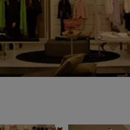
ie 2026
Architec
rons présents au Cersaie 2026 avec des solutions
Venez décou
ues innovantes et des propositions de design
République 
tives pour le monde de l’architecture. Nous vous
juin.
ns sur notre stand !
ventional
Iconic Design
ect at Work –
Architect at Work –
Architect
2026
Varsovie 2026
Bruxelle