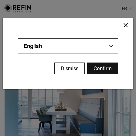
FR
Home
>
Projects
>
Tudor Park
Tudor Park
English
Hoofddorp - NL
Contacts
Dismiss
Confirm