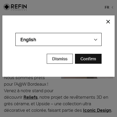
FR
Home
>
Actualités
>
Architect at Work – Bordeaux 2025
Architect at Work – Bordeaux 2025
English
Parc des Expositions
Bordeaux – France
27 et 28 novembre
Dismiss
Confirm
Hall 3, Stand 69
Nous sommes prêts
pour l’A@W Bordeaux !
Venez à notre stand pour
découvrir
Reliefs
, notre projet de revêtements 3D en
grès cérame, et Upside – une collection ultra
décorative et colorée, faisant partie des
Iconic Design
.