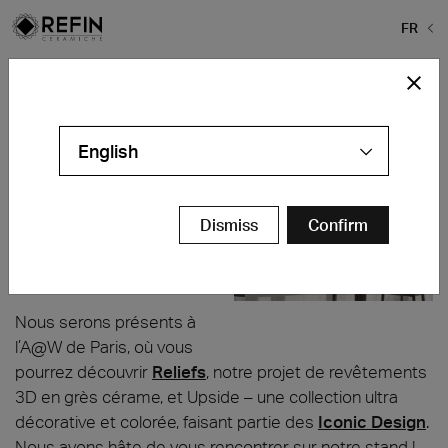
FR
Home
>
Actualités
>
Architect at Work – Paris 2025
Architect at Work – Paris 2025
English
Grande Halle De La
Villette
Paris – France
Dismiss
Confirm
5 et 6 novembre
Stand 168
Nous serons présents à
l’A@W de Paris, où vous
pourrez découvrir
Reliefs
, notre projet de revêtements
3D en grès cérame, et Upside – une collection ultra
décorative et colorée, faisant partie des
Iconic Design
.
Nous avons hâte de vous rencontrer sur notre stand !