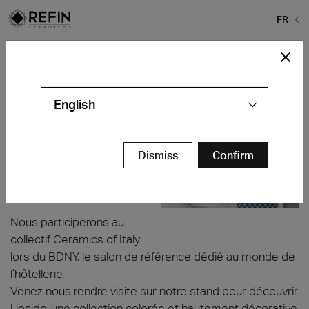
FR
Home
>
Actualités
>
BDNY 2025
BDNY 2025
English
Jacob K. Javits Center
New York City, États-
Unis
Dismiss
Confirm
9–10 novembre
Stand 636
Nous participerons au
collectif Ceramics of Italy
lors du BDNY, le salon de référence dédié au monde de
l’hôtellerie.
Venez nous rendre visite sur notre stand pour découvrir
Upside, une collection colorée et hautement décorative