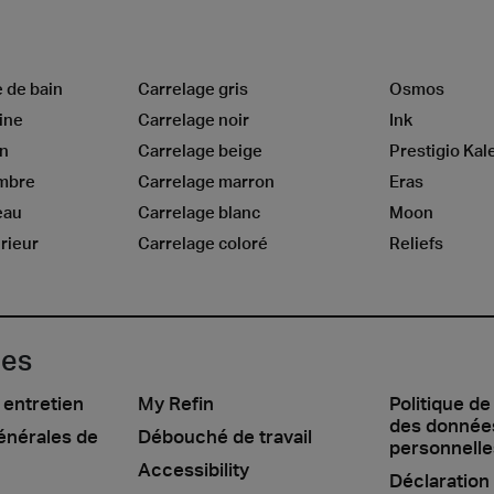
e de bain
Carrelage gris
Osmos
ine
Carrelage noir
Ink
on
Carrelage beige
Prestigio Kal
ambre
Carrelage marron
Eras
eau
Carrelage blanc
Moon
rieur
Carrelage coloré
Reliefs
les
 entretien
My Refin
Politique de
des donnée
énérales de
Débouché de travail
personnelle
Accessibility
Déclaration