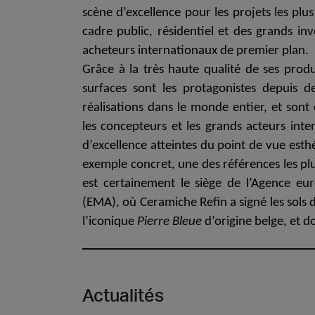
scène d’excellence pour les
projets les plus
cadre public, résidentiel et des grands in
Cersa
acheteurs internationaux de premier plan
.
Nous se
céramiq
Grâce à la très haute qualité de ses produ
distinc
surfaces sont les protagonistes depuis d
attendo
réalisations dans le monde entier, et sont c
Uncon
Archit
les concepteurs et les grands acteurs inte
Lyon 
d’excellence atteintes du point de vue est
exemple concret, une des références les plus
est certainement le
siège de l’Agence e
(EMA)
, où Ceramiche Refin a signé
les sols
l’iconique
Pierre Bleue
d’origine belge, et 
Actualités