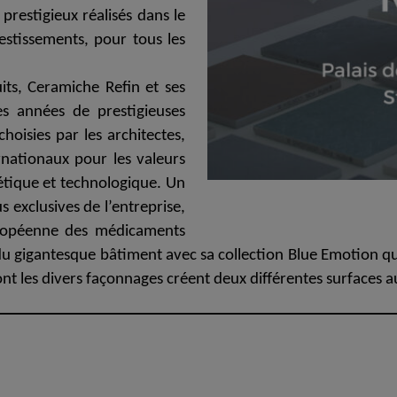
 prestigieux réalisés dans le
vestissements, pour tous les
ie 2026
Architec
rons présents au Cersaie 2026 avec des solutions
Venez décou
ues innovantes et des propositions de design
République 
its, Ceramiche Refin et ses
tives pour le monde de l’architecture. Nous vous
juin.
es années de prestigieuses
ns sur notre stand !
hoisies par les architectes,
ventional
Iconic Design
ect at Work –
Architect at Work –
Architect
rnationaux pour les valeurs
2026
Varsovie 2026
Bruxelle
hétique et technologique. Un
 exclusives de l’entreprise,
uropéenne des médicaments
 du gigantesque bâtiment
avec sa collection
Blue Emotion
qu
dont les divers façonnages créent deux différentes surfaces