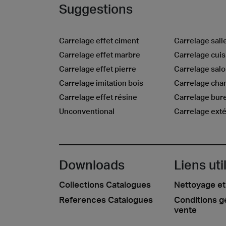
Suggestions
Carrelage effet ciment
Carrelage sall
Carrelage effet marbre
Carrelage cuis
Carrelage effet pierre
Carrelage sal
Carrelage imitation bois
Carrelage ch
Carrelage effet résine
Carrelage bur
Unconventional
Carrelage exté
Downloads
Liens uti
Collections Catalogues
Nettoyage et
References Catalogues
Conditions g
vente