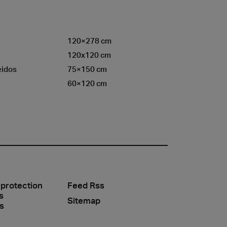
120×278 cm
120x120 cm
eidos
75×150 cm
60×120 cm
 protection
Feed Rss
s
Sitemap
s