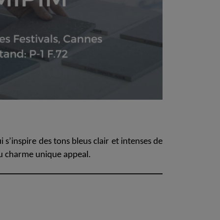
t at Work – Prague 2026
vrir nos collections à Architect at Work à Prague, en
tchèque. Rendez-nous visite au stand 49 les 17 et 18
 at Work –
s 2026
i s’inspire des tons bleus clair et intenses de
 au charme unique
appeal.