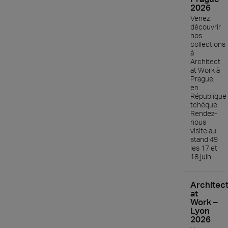
2026
Venez
découvrir
nos
collections
à
Architect
at Work à
Prague,
en
République
tchèque.
Rendez-
nous
visite au
stand 49
les 17 et
18 juin.
Architec
at
Work –
Lyon
2026