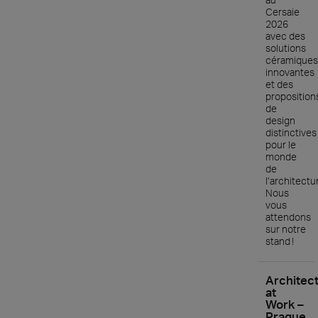
Cersaie
2026
avec des
solutions
céramiques
innovantes
et des
proposition
de
design
distinctives
pour le
monde
de
l’architectu
Nous
vous
attendons
sur notre
stand !
Architec
at
Work –
Prague