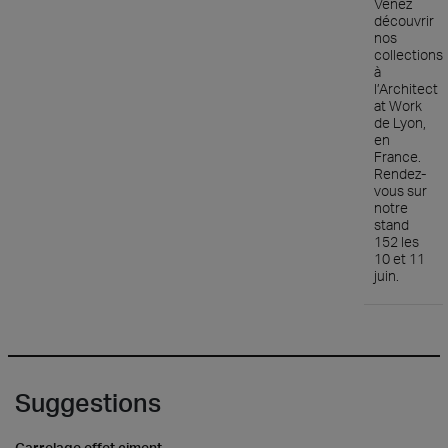
Venez
découvrir
nos
collections
à
l’Architect
at Work
de Lyon,
en
France.
Rendez-
vous sur
notre
stand
152 les
10 et 11
juin.
Suggestions
Carrelage effet ciment