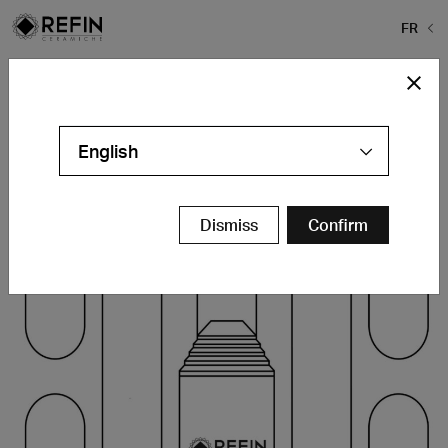
FR
Home
>
Actualités
>
Cersaie 2019
Cersaie 2019
23 – 27 Septembre 2019
English
BolognaFiere, Bologna
Pavillon 36 – Stand B32-C37
Dismiss
Confirm