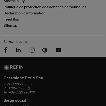
Accessibility
Politique de protection des données personnelles
Déclaration d’information
Feed Rss
Sitemap
Suivez nous sur
Ceramiche Refin Spa
P.IVA
00935330357
CF:
03047170372
Tel.
+39 0522 990499
Siège social