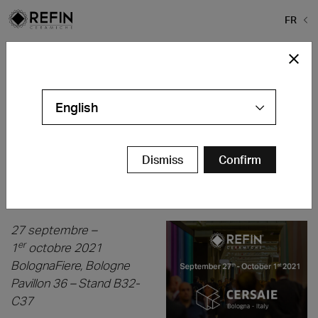
FR
Home
>
Actualités
>
CERSAIE 2021 : NUOVELLES COLLECTIONS
CERSAIE 2021 : NUOVELLES
COLLECTIONS
English
CERAMICHE REFIN AU
CERSAIE 2021 :
Dismiss
Confirm
REDÉCOUVREZ LA
DIFFÉRENCE
27 septembre –
er
1
octobre 2021
BolognaFiere, Bologne
Pavillon 36 – Stand B32-
C37