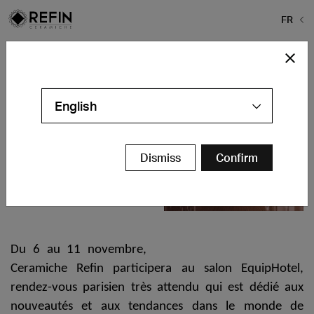
FR
Home
>
Actualités
>
EquipHotel 2022
EquipHotel 2022
English
6-11 Novembre
Pl. de la Porte de
Dismiss
Confirm
Versailles – Paris
Stand: Pav. 7.3 – E19
Du 6 au 11 novembre
,
Ceramiche Refin
participera au salon
EquipHotel,
rendez-vous parisien très attendu qui est dédié aux
nouveautés et aux tendances dans le monde de