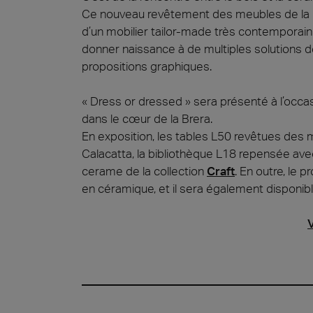
Ce nouveau revêtement des meubles de la b
d’un mobilier tailor-made très contemporain 
Cersa
donner naissance à de multiples solutions 
Nous se
propositions graphiques.
céramiq
distinc
attendo
« Dress or dressed » sera présenté à l’occ
Uncon
dans le cœur de la Brera.
Archit
En exposition, les tables L50 revêtues des 
Lyon 
Calacatta, la bibliothèque L18 repensée ave
cerame de la collection
Craft
. En outre, le
en céramique, et il sera également disponib
V