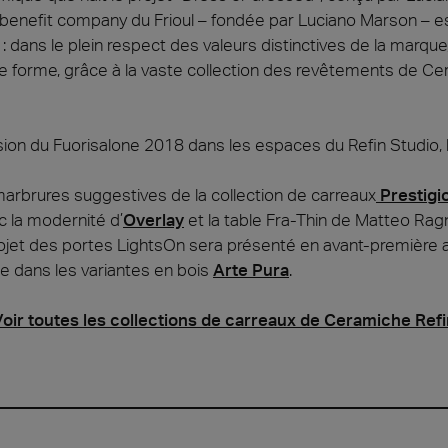
enefit company du Frioul – fondée par Luciano Marson – es
: dans le plein respect des valeurs distinctives de la marqu
ie 2026
Architec
de forme, grâce à la vaste collection des revêtements de C
rons présents au Cersaie 2026 avec des solutions
Venez décou
ues innovantes et des propositions de design
République 
tives pour le monde de l’architecture. Nous vous
juin.
ns sur notre stand !
asion du Fuorisalone 2018 dans les espaces du Refin Studio
ventional
Iconic Design
ect at Work –
Architect at Work –
Architect
marbrures suggestives de la collection de carreaux
Prestigi
2026
Varsovie 2026
Bruxelle
c la modernité d’
Overlay
et la table Fra-Thin de Matteo Ra
 projet des portes LightsOn sera présenté en avant-première 
le dans les variantes en bois
Arte Pura
.
oir toutes les collections de carreaux de Ceramiche Refi