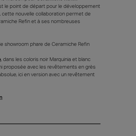
t le point de départ pour le développement
e, cette nouvelle collaboration permet de
t at Work – Prague 2026
eramiche Refin et à ses nombreuses
vrir nos collections à Architect at Work à Prague, en
tchèque. Rendez-nous visite au stand 49 les 17 et 18
, le showroom phare de Ceramiche Refin
 at Work –
o
, dans les coloris noir Marquinia et blanc
s 2026
gni proposée avec les revêtements en grès
absolue, ici en version avec un revêtement
n