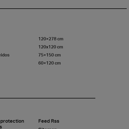
120×278 cm
120x120 cm
eidos
75×150 cm
60×120 cm
 protection
Feed Rss
s