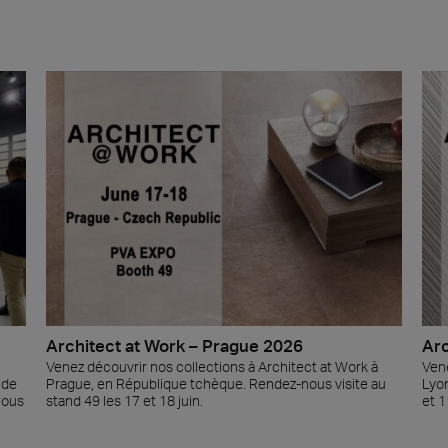
Architect at Work – Prague 2026
Arc
Venez découvrir nos collections à Architect at Work à
Vene
 de
Prague, en République tchèque. Rendez-nous visite au
Lyon
Nous
stand 49 les 17 et 18 juin.
et 1