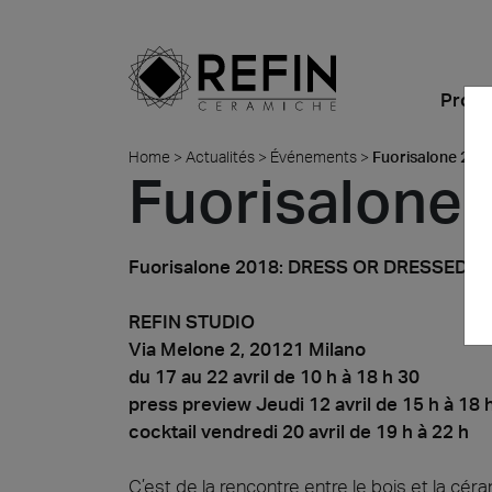
Produ
Home
>
Actualités
>
Événements
>
Fuorisalone 201
Fuorisalone
Imitation
Qu'est-ce que c'est
En Évidence
BIM
Actualités
Refin DTS – Daring Art
Identité
Tous le
Toutes 
Explorations
Ambiances
Pourquoi choisir la
Résidentiel
Grandes dalles
Événements
Refin Experience
céramique ?
Metamorphoses by
Fuorisalone 2018: DRESS OR DRESSED
Couleur
Vente au Détail
Carreaux Épais sur
Durabilité
Oliver Laric 2025
FAQ
Mesure
Formats
Bars et Restaurants
Made in Italy
REFIN STUDIO
Glint by Quayola 2024
Via Melone 2, 20121 Milano
Poser du carrelage
Bureaux et Salles
Carte
du 17 au 22 avril de 10 h à 18 h 30
Vente a
d'expositions
Certifications
Toutes les Collections
press preview Jeudi 12 avril de 15 h à 18 
Contactez-nous
Quell
Cimen
cocktail vendredi 20 avril de 19 h à 22 h
Albigna
Hospitality
Fiche de Données de
Sécurité
Espaces Publics
C’est de la rencontre entre le bois et la cé