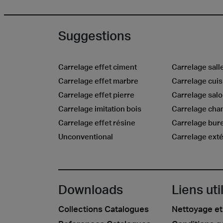
Suggestions
Carrelage effet ciment
Carrelage sall
Carrelage effet marbre
Carrelage cuis
Carrelage effet pierre
Carrelage sal
Carrelage imitation bois
Carrelage ch
Carrelage effet résine
Carrelage bur
Unconventional
Carrelage exté
Downloads
Liens uti
Collections Catalogues
Nettoyage et