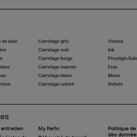
e de bain
Carrelage gris
Osmos
ine
Carrelage noir
Ink
on
Carrelage beige
Prestigio Kal
ambre
Carrelage marron
Eras
eau
Carrelage blanc
Moon
rieur
Carrelage coloré
Reliefs
les
 entretien
My Refin
Politique de
des donnée