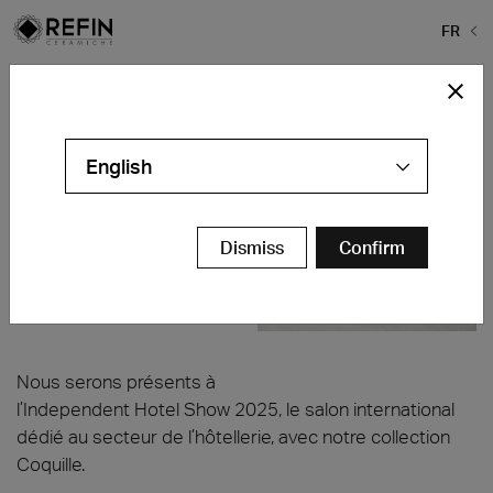
FR
Home
>
Actualités
>
Ceramiche Refin à l’IHS 2025
Ceramiche Refin à l’IHS 2025
English
RAI Amsterdam
Amsterdam, Pays-Bas
11-12 mars 2025
Dismiss
Confirm
Stand J24
Nous serons présents à
l’Independent Hotel Show 2025, le salon international
dédié au secteur de l’hôtellerie, avec notre collection
Coquille.