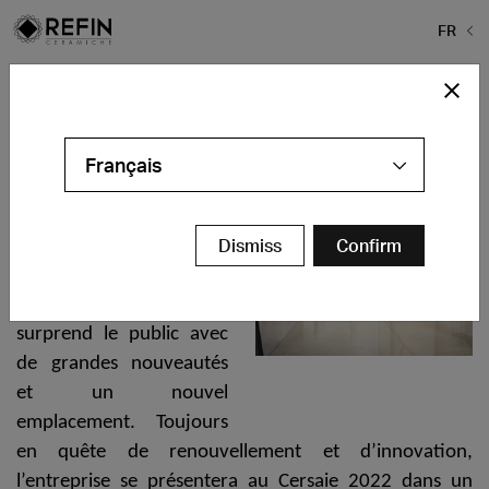
FR
Home
>
Actualités
>
Nouvelles Collections Automne 2022
Nouvelles Collections Automne
2022
Français
Pour le
Salon
Dismiss
Confirm
international de la
céramique 2022,
Ceramiche Refin
surprend le public avec
de grandes nouveautés
et un nouvel
emplacement. Toujours
en quête de renouvellement et d’innovation,
l’entreprise se présentera au Cersaie 2022 dans un