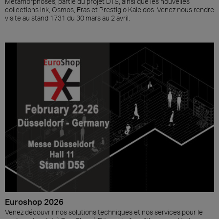
Metamorphoses, partie du projet DTS, ainsi que les nouvelles
collections Ink, Osmos, Eras et Prestigio Kaleidos. Venez nous rendre
visite au stand 1731 du 30 mars au 2 avril.
Euroshop 2026
Venez découvrir nos solutions techniques et nos services pour le