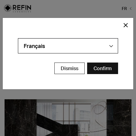
FR
Home
>
Actualités
>
Surface Design Middle East 2019
Surface Design Middle East 2019
17 – 19 Septembre 2019
Français
Dubai World Trade Centre
Dubai, Émirats Arabes
Dismiss
Confirm
Stand: 4D148