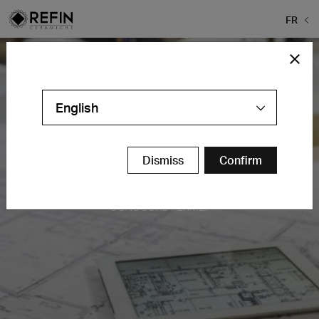
FR
English
Dismiss
Confirm
Concours Projets Refin 2020
CONCOURS FERMÉ!