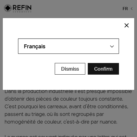
FR
Home
>
Lire la FAQ
>
Qu’est-ce que c’est la nuance?
Qu'est-ce que c'est la nuance des
carreaux?
Français
Qu'est-ce que c'est la nuance?
La
nuance
est la tonalité qui caractérise un lot de
Dismiss
Confirm
carreaux.
Dans la production industrielle il est presque impossible
d’obtenir des pièces de couleur toujours constante.
C’est pourquoi les carreaux, avant d’être conditionnés,
passent au triage, où ils sont regroupés par
homogénéité de couleur, c’est-à-dire par nuance.
La nuance est souvent indiquée par une lettre qui est