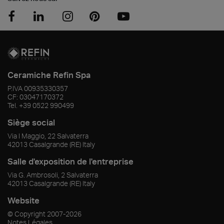
Ceramiche Refin Spa
P.IVA
00935330357
CF:
03047170372
Tel.
+39 0522 990499
Siège social
Via I Maggio, 22 Salvaterra
42013
Casalgrande
(RE)
Italy
Salle d'exposition de l'entreprise
Via G. Ambrosoli, 2 Salvaterra
42013
Casalgrande
(RE)
Italy
Website
© Copyright
2007-2026
Notes Légales