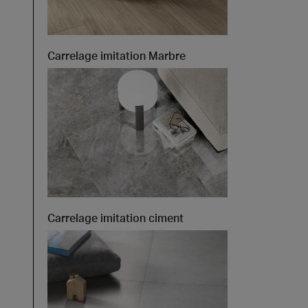
t at Work – Prague 2026
Carrelage imitation Marbre
vrir nos collections à Architect at Work à Prague, en
tchèque. Rendez-nous visite au stand 49 les 17 et 18
 at Work –
s 2026
Carrelage imitation ciment