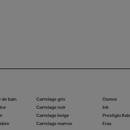
e de bain
Carrelage gris
Osmos
ine
Carrelage noir
Ink
on
Carrelage beige
Prestigio Kal
ambre
Carrelage marron
Eras