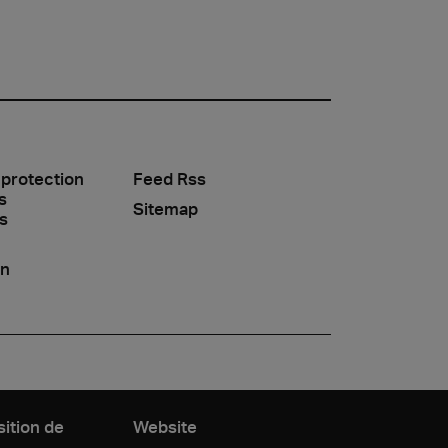
 protection
Feed Rss
s
Sitemap
s
on
sition de
Website