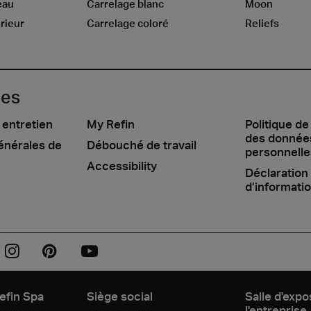
eau
Carrelage blanc
Moon
rieur
Carrelage coloré
Reliefs
les
 entretien
My Refin
Politique de
des donnée
énérales de
Débouché de travail
personnelle
Accessibility
Déclaration
d’informati
efin Spa
Siège social
Salle d'expo
l'entreprise