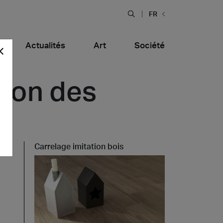
FR
Actualités
Art
Société
tion des
Carrelage imitation bois
Bars et Restaurants
tiera Garden
Bolero Restaurant
Bois
alfitana
Naklo